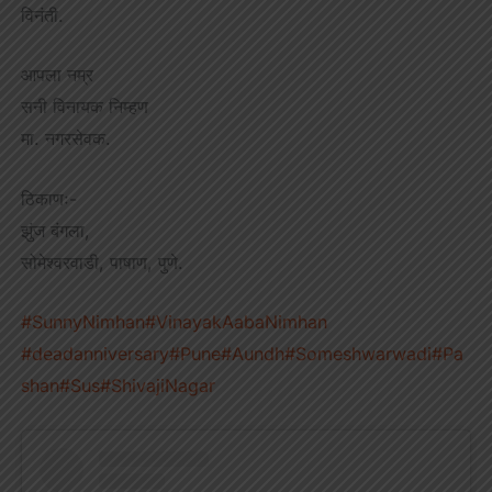
विनंती.
आपला नम्र
सनी विनायक निम्हण
मा. नगरसेवक.
ठिकाणः-
झुंज बंगला,
सोमेश्वरवाडी, पाषाण, पुणे.
#SunnyNimhan
#VinayakAabaNimhan
#deadanniversary
#Pune
#Aundh
#Someshwarwadi
#Pa
shan
#Sus
#ShivajiNagar