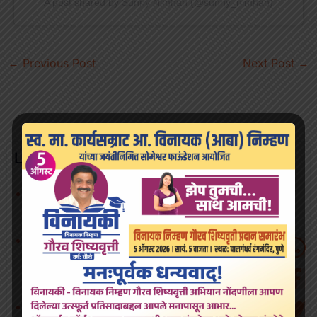
A post shared by Sunny Nimhan (@sunny_nimhan)
←
Previous Post
Next Post
→
Latest Post
विनायकी’ विनायक निम्हण शिष्यवृत्ती म्हणजे समाज घडवणारी योजना
: पद्मविभूषण डॉ. शां. ब. मुजुमदार
मुख्यमंत्री देवेंद्र फडणवीस यांच्या वाढदिवसानिमित्त व स्व. विनायक
(आबा) निम्हण यांच्या जयंतीनिमित्त शिवाजीनगरमध्ये १ लाख वह्यांच्या
वाटपाचा उपक्रम
Politician Interested in Urban Development In Pune: