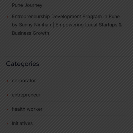
Pune Journey
Entrepreneurship Development Program in Pune
by Sunny Nimhan | Empowering Local Startups &
Business Growth
Categories
corporator
entrepreneur
health worker
Initiatives