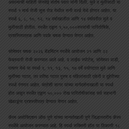
असल्याची माहिती सेनसेई संतोष पवार यांनी दिली. मुले व मुलीसाठी या
स्पर्धा १ मार्च रोजी सुस रोड येथील सनी वर्ल्ड येथे होणार आहेत. या
स्पर्धा ६, ८, १०, १२, १४ वर्षाखालील आणि १४ वर्षावरील मुले व
मुलीसाठी होतील. स्पर्धेत एकूण १,५०,०००रुपयांची पारितोषिके,
प्रशस्तिपत्रक आणि पदके चषक देण्यात येणार आहेत.
सोमेश्वर चषक २०२६ बॅडमिंटन स्पर्धेचे आयोजन २१ आणि २२
फेब्रुवारी रोजी करण्यात आले आहे. द लाईफ स्पोर्टस्, सोमेश्वर वाडी,
पाषाण येथे या स्पर्धा ९, ११, १३, १५, १७ वर्षे वयोगटात मुले आणि
मुलींच्या गटात, तर वरीष्ठ गटात पुरुष व महिलांसाठी एकेरी व दुहेरीच्या
स्पर्धा रंगणार आहेत. मंत्रेशी सागर यांच्या मार्गदर्शनाखाली या स्पर्धा
होत असून स्पर्धेत एकूण ५०,००० रोख पारितोषीकांसह सर्व सहभागी
खेळाडूंना प्रशस्तीपत्र देण्यात येणार आहेत.
कॅरम असोसिएशन ऑफ पुणे यांच्या मान्यतेखाली पुणे जिल्हास्तरीय कॅरम
स्पर्धेचे आयोजन करण्यात आहे. हि स्पर्धा रुक्मिणी हॉल या ठिकाणी १८