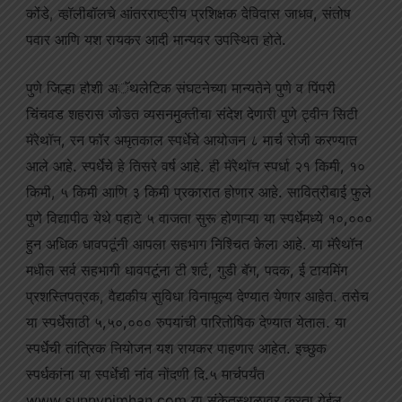
कोंडे, व्हॉलीबॉलचे आंतरराष्ट्रीय प्रशिक्षक देविदास जाधव, संतोष
पवार आणि यश रायकर आदी मान्यवर उपस्थित होते.
पुणे जिल्हा हौशी अॅथलेटिक संघटनेच्या मान्यतेने पुणे व पिंपरी
चिंचवड शहरास जोडत व्यसनमुक्तीचा संदेश देणारी पुणे ट्वीन सिटी
मॅरेथॉन, रन फॉर अमृतकाल स्पर्धेचे आयोजन ८ मार्च रोजी करण्यात
आले आहे. स्पर्धेचे हे तिसरे वर्ष आहे. ही मॅरेथॉन स्पर्धा २१ किमी, १०
किमी, ५ किमी आणि ३ किमी प्रकारात होणार आहे. सावित्रीबाई फुले
पुणे विद्यापीठ येथे पहाटे ५ वाजता सुरू होणाऱ्या या स्पर्धेमध्ये १०,०००
हुन अधिक धावपटूंनी आपला सहभाग निश्चित केला आहे. या मॅरेथॉन
मधील सर्व सहभागी धावपटूंना टी शर्ट, गुडी बॅग, पदक, ई टायमिंग
प्रशस्तिपत्रक, वैद्यकीय सुविधा विनामूल्य देण्यात येणार आहेत. तसेच
या स्पर्धेसाठी ५,५०,००० रुपयांची पारितोषिक देण्यात येताल. या
स्पर्धेची तांत्रिक नियोजन यश रायकर पाहणार आहेत. इच्छुक
स्पर्धकांना या स्पर्धेची नांव नोंदणी दि.५ मार्चपर्यंत
www.sunnynimhan.com या संकेतस्थळावर करता येईल.