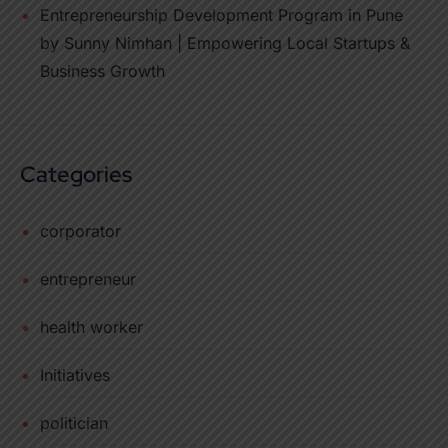
Entrepreneurship Development Program in Pune
by Sunny Nimhan | Empowering Local Startups &
Business Growth
Categories
corporator
entrepreneur
health worker
Initiatives
politician