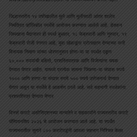
जिल्हास्तरीय १४ वर्षांखालील मुले आणि मुलीसाठी आंतर शालेय
निमंत्रित व्हॉलिबॉल स्पर्धेचे आयोजन करण्यात आलेले आहे. डेक्कन
जिमखाना मैदानावर ही स्पर्धा बुधवार, १८ फेब्रुवारी आणि गुरुवार, १९
फेब्रुवारी रोजी रंगणार आहे, युवा खेळाडूंना प्रोत्सहाण देण्याच्या सनी
विनायक निम्हण यांच्या धोरणानुसार होणा-या या स्पर्धत एकूण
६०,००० रुपयांची बक्षिसे, प्रशस्तिपत्रक आणि विजेत्यांना चषक
देण्यात येणार आहेत. यामध्ये प्रत्येक सामना जिंकणा-या संघास रुपये
१००० आणि हरणा-या संघास रुपये ५०० रुपये उत्तेजनार्थ देण्यात
येणार असून या स्पर्धेचे हे आकर्षण ठरले आहे. सर्व सहभागी स्पर्धकांना
प्रशस्तीपत्र देण्यात येणार
विनर्स कराटे असोसिएशनच्या मान्यतेने व सहकार्याने राज्यस्तरीय कराटे
चॅम्पियनशिप २०२६ चे आयोजन करण्यात आले आहे. या स्पर्धेत
राज्यभरातील सुमारे ८०० कराटेपडूंनी आपला सहभाग निश्चित केला